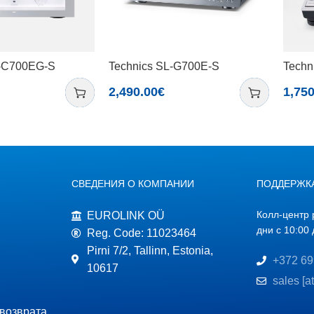
U-C700EG-S
Technics SL-G700E-S
Techn
2,490.00
€
1,750
СВЕДЕНИЯ О КОМПАНИИ
ПОДДЕРЖК
Колл-центр 
EUROLINK OÜ
дни с 10:00 
Reg. Code: 11023464
Pirni 7/2, Tallinn, Estonia,
+372 69
10617
sales [a
 возврата