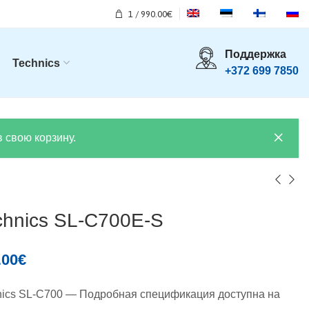
1
/
990.00
€
Поддержка
Technics
+372 699 7850
 свою корзину.
chnics SL-C700E-S
.00
€
nics SL-C700 — Подробная спецификация доступна на