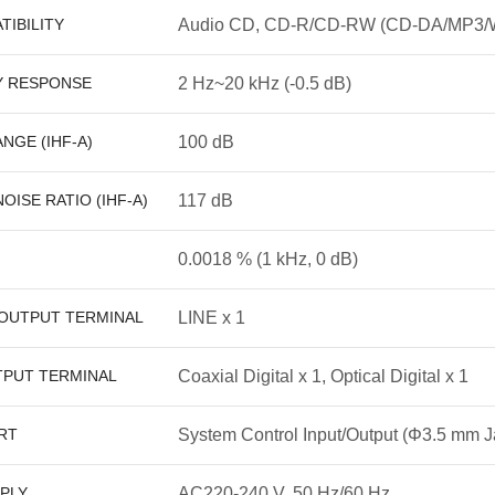
TIBILITY
Audio CD, CD-R/CD-RW (CD-DA/MP3/WMA,
 RESPONSE
2 Hz~20 kHz (-0.5 dB)
NGE (IHF-A)
100 dB
OISE RATIO (IHF-A)
117 dB
0.0018 % (1 kHz, 0 dB)
OUTPUT TERMINAL
LINE x 1
TPUT TERMINAL
Coaxial Digital x 1, Optical Digital x 1
RT
System Control Input/Output (Φ3.5 mm J
PLY
AC220-240 V, 50 Hz/60 Hz