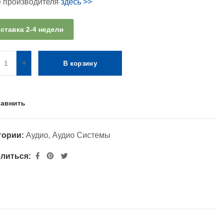
е производителя
здесь >>
ставка 2-4 недели
В корзину
авнить
гории:
Аудио
,
Аудио Системы
литься: