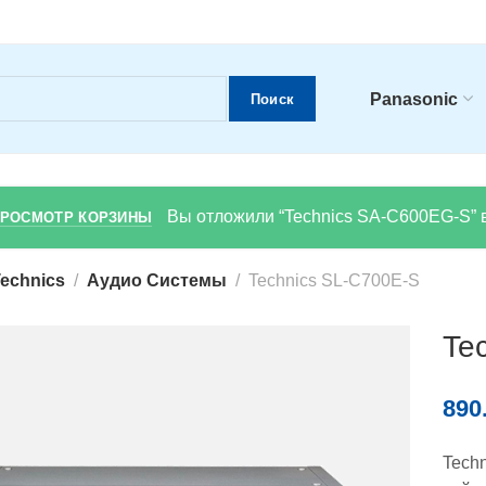
Panasonic
Поиск
Вы отложили “Technics SA-C600EG-S” в
РОСМОТР КОРЗИНЫ
echnics
Аудио Системы
Technics SL-C700E-S
Te
890
Tech