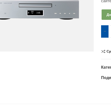
сайт
До
Ср
Кате
Поде