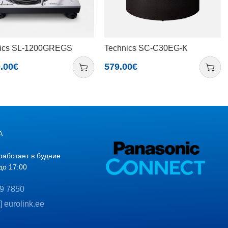
ics SL-1200GREGS
Technics SC-C30EG-K
.00
€
579.00
€
А
работает в будние
до 17:00
9 7850
t] eurolink.ee