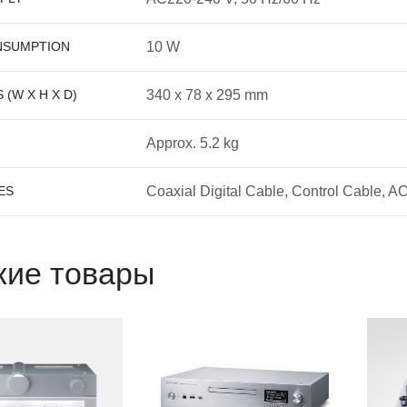
NSUMPTION
10 W
(W X H X D)
340 x 78 x 295 mm
Approx. 5.2 kg
ES
Coaxial Digital Cable, Control Cable, AC
ие товары