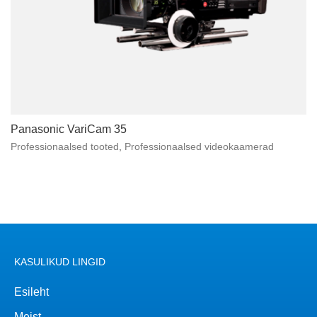
Panasonic VariCam 35
Professionaalsed tooted
,
Professionaalsed videokaamerad
KASULIKUD LINGID
Esileht
Meist