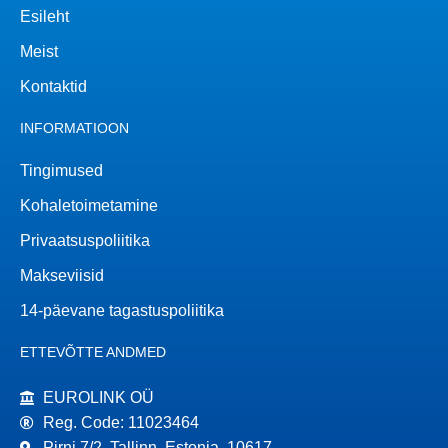
Esileht
Meist
Kontaktid
INFORMATIOON
Tingimused
Kohaletoimetamine
Privaatsuspoliitika
Makseviisid
14-päevane tagastuspoliitika
ETTEVÕTTE ANDMED
EUROLINK OÜ
Reg. Code: 11023464
Pirni 7/2, Tallinn, Estonia, 10617