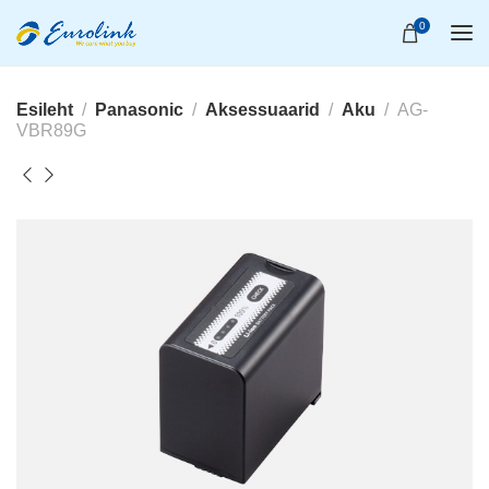
0
Esileht
Panasonic
Aksessuaarid
Aku
AG-
VBR89G