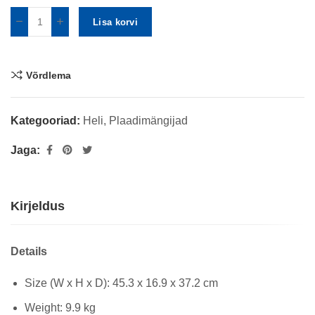
Lisa korvi
Võrdlema
Kategooriad:
Heli
,
Plaadimängijad
Jaga:
Kirjeldus
Details
Size (W x H x D): 45.3 x 16.9 x 37.2 cm
Weight: 9.9 kg