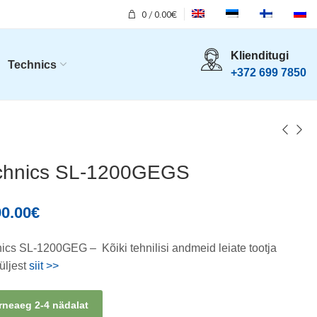
0
/
0.00
€
Klienditugi
Technics
+372 699 7850
chnics SL-1200GEGS
90.00
€
ics SL-1200GEG – Kõiki tehnilisi andmeid leiate tootja
üljest
siit >>
rneaeg 2-4 nädalat