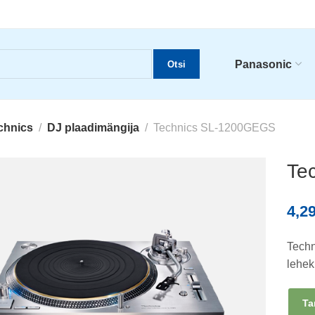
Panasonic
Otsi
chnics
DJ plaadimängija
Technics SL-1200GEGS
Te
4,2
Techn
lehek
Ta