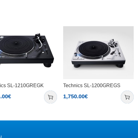
ics SL-1210GREGK
Technics SL-1200GREGS
.00
€
1,750.00
€
I