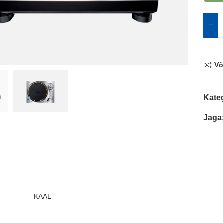
Võ
Kate
Jaga
KAAL