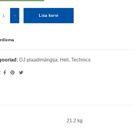
Lisa korvi
rdlema
gooriad:
DJ plaadimängija
,
Heli
,
Technics
:
21.2 kg