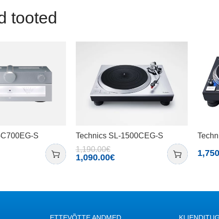
d tooted
U-C700EG-S
Technics SL-1500CEG-S
Techn
1,190.00
€
1,750
1,090.00
€
ETTEVÕTTE ANDMED
KLIENDITUG