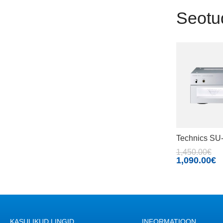
Seotu
Technics S
1,450.00
€
1,090.00
€
KASULIKUD LINGID
INFORMATIOON