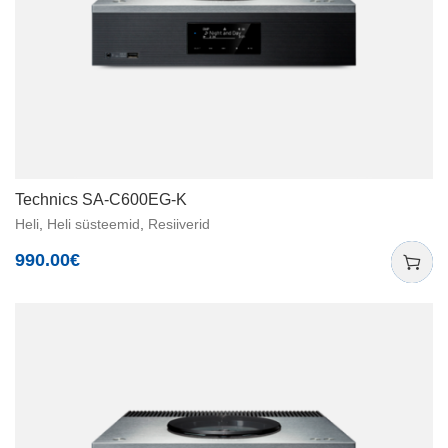
Technics SA-C600EG-K
Heli
,
Heli süsteemid
,
Resiiverid
990.00
€