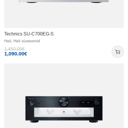
Technics SU-C700EG-S
Heli
,
Heli süsteemid
1,450.00
€
1,090.00
€