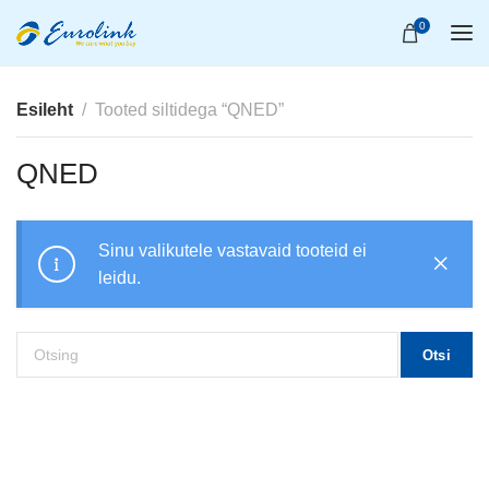
0
Esileht
Tooted siltidega “QNED”
QNED
Sinu valikutele vastavaid tooteid ei
leidu.
Otsi