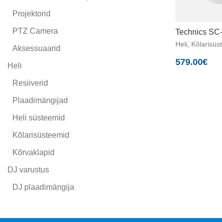
Projektorid
PTZ Camera
Technics S
Heli
,
Kõlarisüs
Aksessuaarid
579.00
€
Heli
Resiiverid
Plaadimängijad
Heli süsteemid
Kõlarisüsteemid
Kõrvaklapid
DJ varustus
DJ plaadimängija