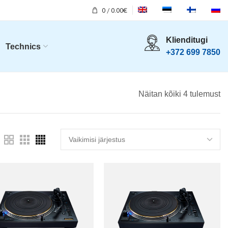
0
/
0.00
€
Klienditugi
Technics
+372 699 7850
Näitan kõiki 4 tulemust