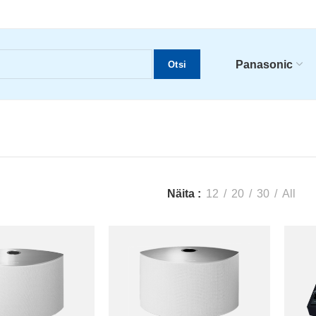
Panasonic
Otsi
Näita
12
20
30
All