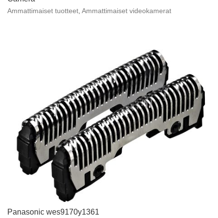
Ammattimaiset tuotteet
,
Ammattimaiset videokamerat
Panasonic wes9170y1361