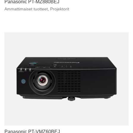
Panasonic PT-MZ880BEJ
Ammattimaiset tuotteet
,
Projektorit
Panasonic PT-VMZ60BEJ