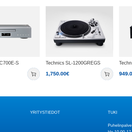
-C700E-S
Technics SL-1200GREGS
Tech
1,750.00
€
949.
YRITYSTIEDOT
TUKI
Puhelinpalve
klo 10.00-17