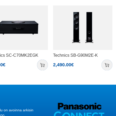
nics SC-C70MK2EGK
Technics SB-G90M2E-K
00
€
2,490.00
€
lu on avoinna arkisin
.00