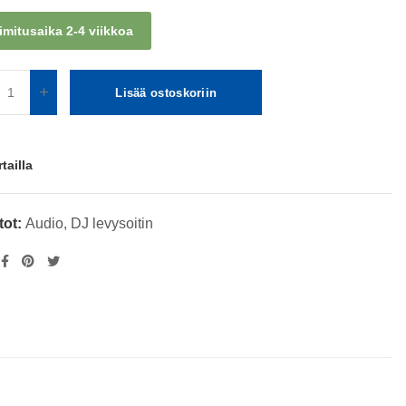
imitusaika 2-4 viikkoa
Lisää ostoskoriin
rtailla
tot:
Audio
,
DJ levysoitin