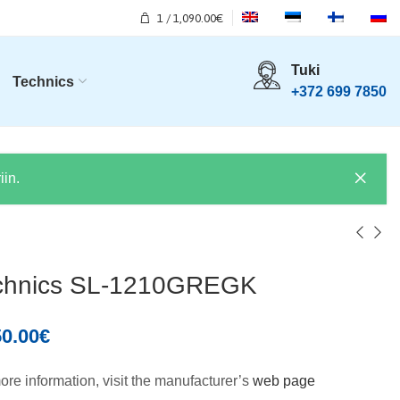
1
/
1,090.00
€
Tuki
Technics
+372 699 7850
in.
chnics SL-1210GREGK
50.00
€
ore information, visit the manufacturer’s
web page