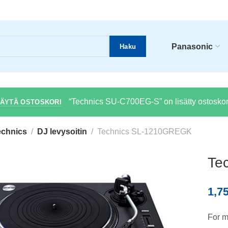
Panasonic
Haku
“Technics SU-C700EG-S” on lisätty ostoskori
ÄYTÄ OSTOSKORI
echnics
DJ levysoitin
Technics SL-1210GREGK
Te
1,7
For m