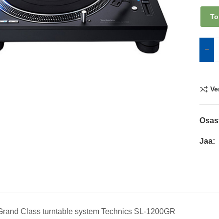
To
Ve
Osas
Jaa:
 Grand Class turntable system Technics SL-1200GR