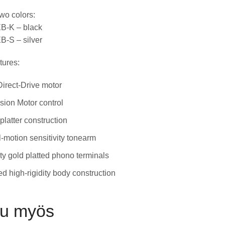
two colors:
-K – black
-S – silver
tures:
irect-Drive motor
sion Motor control
platter construction
al-motion sensitivity tonearm
ty gold platted phono terminals
d high-rigidity body construction
tu myös