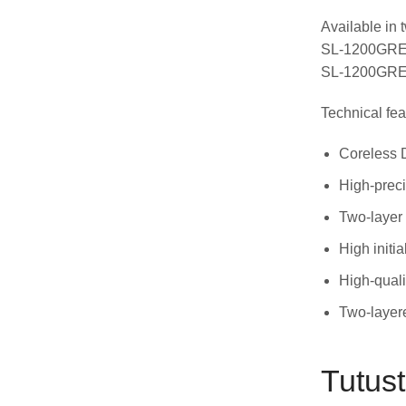
Available in 
SL-1200GREB
SL-1200GREB
Technical fea
Coreless D
High-preci
Two-layer 
High initi
High-quali
Two-layere
Tutus