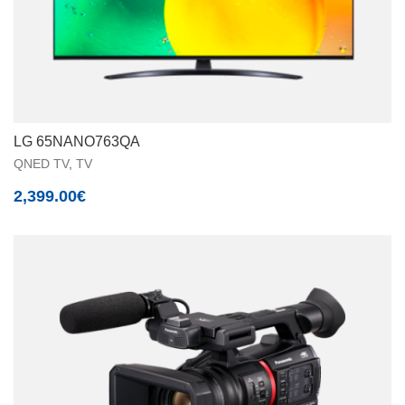
LG 65NANO763QA
QNED TV
,
TV
2,399.00
€