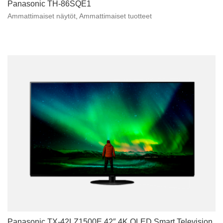
Panasonic TH-86SQE1
Ammattimaiset näytöt
,
Ammattimaiset tuotteet
Panasonic TX-42LZ1500E 42″ 4K OLED Smart Television