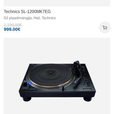
Technics SL-1200MK7EG
DJ plaadimängija
,
Heli
,
Technics
1,190.00
€
999.00
€