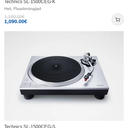
Technics SL-1500CEG-K
Heli
,
Plaadimängijad
1,190.00
€
1,090.00
€
Technics SL-1500CEG-S