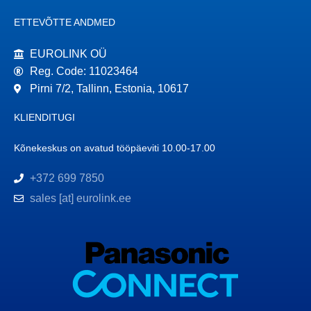
ETTEVÕTTE ANDMED
EUROLINK OÜ
Reg. Code: 11023464
Pirni 7/2, Tallinn, Estonia, 10617
KLIENDITUGI
Kõnekeskus on avatud tööpäeviti 10.00-17.00
+372 699 7850
sales [at] eurolink.ee