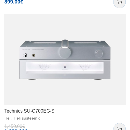
899.00
€
Technics SU-C700EG-S
Heli
,
Heli süsteemid
1,450.00
€