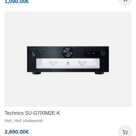
1,090.00
€
Technics SU-G700M2E-K
Heli
,
Heli süsteemid
2,690.00
€