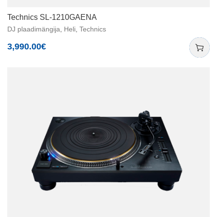
Technics SL-1210GAENA
DJ plaadimängija
,
Heli
,
Technics
3,990.00
€