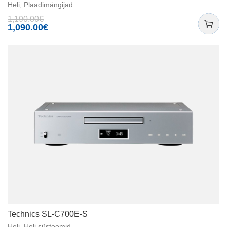
Heli
,
Plaadimängijad
1,190.00
€
1,090.00
€
Technics SL-C700E-S
Heli
,
Heli süsteemid