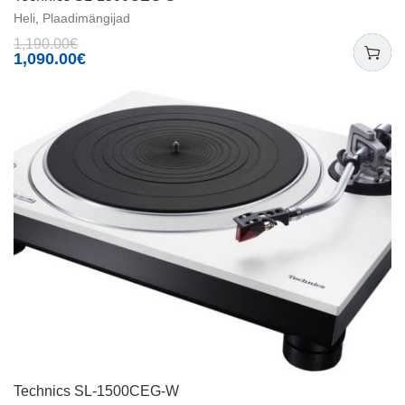
Heli
,
Plaadimängijad
1,190.00
€
1,090.00
€
Technics SL-1500CEG-W