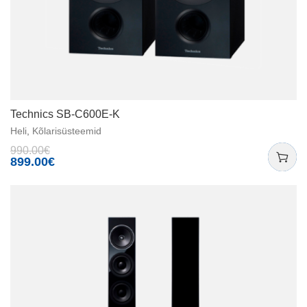
Technics SB-C600E-K
Heli
,
Kõlarisüsteemid
990.00
€
899.00
€