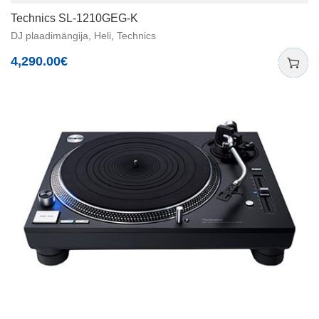
Technics SL-1210GEG-K
DJ plaadimängija
,
Heli
,
Technics
4,290.00
€